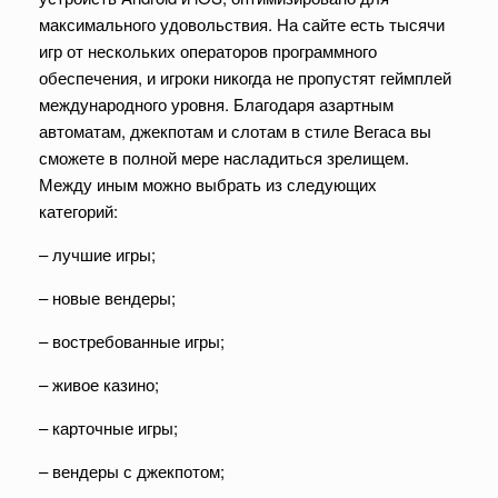
максимального удовольствия. На сайте есть тысячи
игр от нескольких операторов программного
обеспечения, и игроки никогда не пропустят геймплей
международного уровня. Благодаря азартным
автоматам, джекпотам и слотам в стиле Вегаса вы
сможете в полной мере насладиться зрелищем.
Между иным можно выбрать из следующих
категорий:
– лучшие игры;
– новые вендеры;
– востребованные игры;
– живое казино;
– карточные игры;
– вендеры с джекпотом;