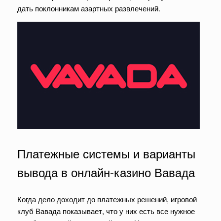
дать поклонникам азартных развлечений.
Платежные системы и варианты
вывода в онлайн-казино Вавада
Когда дело доходит до платежных решений, игровой
клуб Вавада показывает, что у них есть все нужное